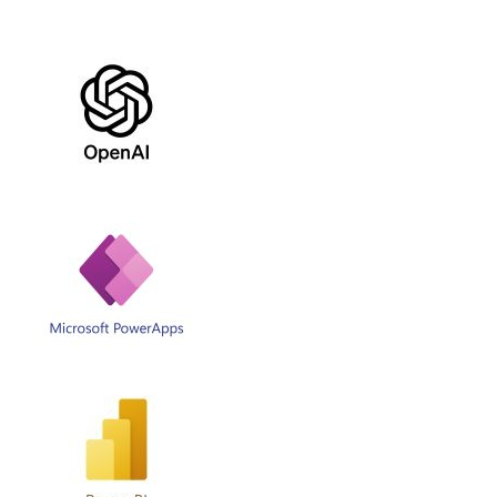
Solicitud de contacto
IR AL FORMULARIO
¿Prefieres llamarnos?
Contáctanos al
+56 (75) 2600330
Selecciona la opción 3
“Área Comercial.”
Si ya eres cliente y necesitas
soporte
técnico
ingresa a:
PORTAL CLIENTE
Contáctanos