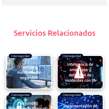
Servicios Relacionados
Ciberseguridad
Ciberseguridad
Inteligencia de
Gestión y
amenazas y
monitoreo de
detección de
seguridad
incidentes con IA
Ciberseguridad
Ciberseguridad
Seguridad
Implementación de
Perimetral: Firewall