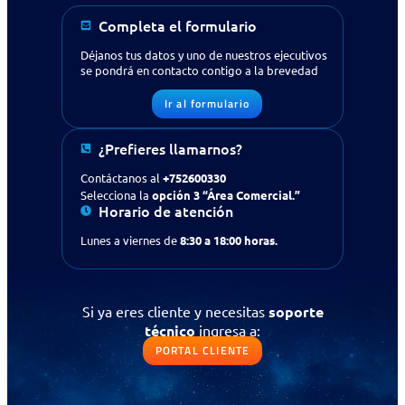
Completa el formulario
Déjanos tus datos y uno de nuestros ejecutivos
se pondrá en contacto contigo a la brevedad
Ir al formulario
¿Buscas apoyo en tecnología
¿Prefieres llamarnos?
para tu empresa?
Contáctanos
Contáctanos al
+752600330
Selecciona la
opción 3 “Área Comercial.”
Horario de atención
Solicitud de contacto
Lunes a viernes de
8:30 a 18:00 horas.
IR AL FORMULARIO
¿Prefieres llamarnos?
Si ya eres cliente y necesitas
soporte
Contáctanos al
+56 (75) 2600330
técnico
ingresa a:
Selecciona la opción 3
“Área Comercial.”
PORTAL CLIENTE
Si ya eres cliente y necesitas
soporte