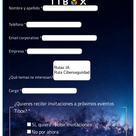
Nombre y apellido
*
Teléfono
*
Email corporativo
*
Empresa
*
¿Qué temas te interesan?
Cargo
*
¿Quieres recibir invitaciones a próximos eventos
Tibox?
*
Sí, quiero recibir invitaciones
No por ahora