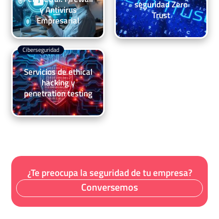
seguridad Zero
y Antivirus
Trust
Empresarial
Ciberseguridad
Servicios de ethical
hacking y
penetration testing
¿Te preocupa la seguridad de tu empresa?
Conversemos