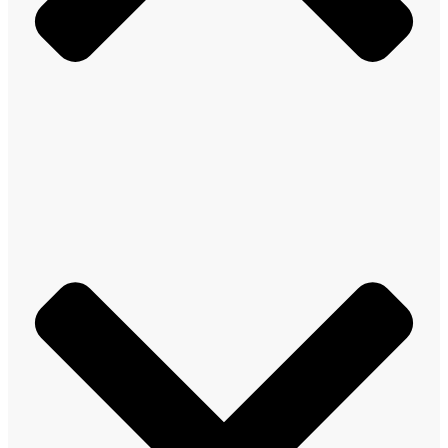
Solicitud de contacto
IR AL FORMULARIO
¿Prefieres llamarnos?
Contáctanos al
+56 (75) 2600330
Selecciona la opción 3
“Área Comercial.”
Si ya eres cliente y necesitas
soporte
técnico
ingresa a:
PORTAL CLIENTE
Contáctanos