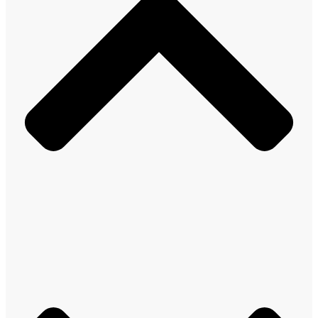
Solicitud de contacto
IR AL FORMULARIO
¿Prefieres llamarnos?
Contáctanos al
+56 (75) 2600330
Selecciona la opción 3
“Área Comercial.”
Si ya eres cliente y necesitas
soporte
técnico
ingresa a:
PORTAL CLIENTE
Contáctanos