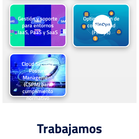
Gestión y soporte
Optimización de
para entornos
costos cloud
IaaS, PaaS y SaaS
(FinOps)
Cloud Security
Posture
Management
(CSPM) para
cumplimiento
normativo
Trabajamos