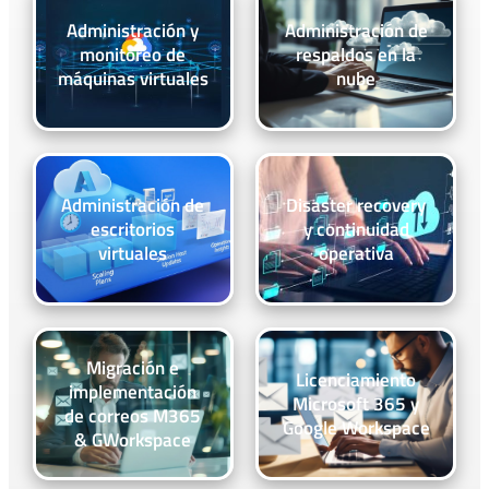
Administración y
Administración de
monitoreo de
respaldos en la
máquinas virtuales
nube
Administración de
Disaster recovery
escritorios
y continuidad
virtuales
operativa
Migración e
Licenciamiento
implementación
Microsoft 365 y
de correos M365
Google Workspace
& GWorkspace