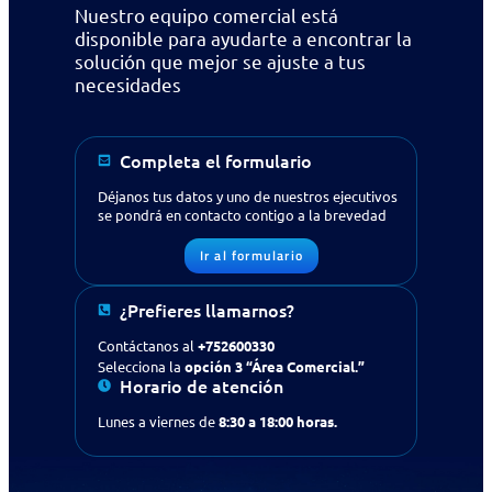
Nuestro equipo comercial está
disponible para ayudarte a encontrar la
solución que mejor se ajuste a tus
necesidades
Completa el formulario
Déjanos tus datos y uno de nuestros ejecutivos
se pondrá en contacto contigo a la brevedad
Ir al formulario
¿Prefieres llamarnos?
Contáctanos al
+752600330
Selecciona la
opción 3 “Área Comercial.”
Horario de atención
Lunes a viernes de
8:30 a 18:00 horas.
¿Buscas apoyo en tecnología
para tu empresa?
Contáctanos