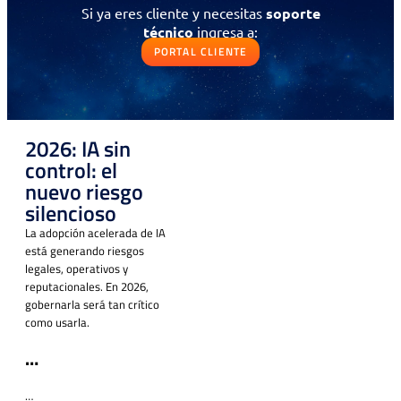
Si ya eres cliente y necesitas
soporte
Solicitud de contacto
técnico
ingresa a:
PORTAL CLIENTE
IR AL FORMULARIO
¿Prefieres llamarnos?
Contáctanos al
+56 (75) 2600330
2026: IA sin
Selecciona la opción 3
“Área Comercial.”
control: el
nuevo riesgo
silencioso
Si ya eres cliente y necesitas
soporte
técnico
ingresa a:
La adopción acelerada de IA
está generando riesgos
PORTAL CLIENTE
legales, operativos y
reputacionales. En 2026,
gobernarla será tan crítico
como usarla.
…
Contáctanos
…