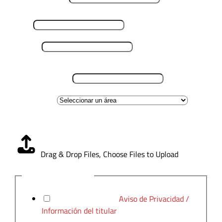
Email
*
Teléfono
*
Lugar de residencia
*
Área de interes
Carga CV
*
Drag & Drop Files,
Choose Files to Upload
Aviso de Privacidad
*
He leído y acepto el
Aviso de Privacidad /
Información del titular