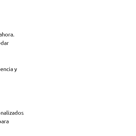
ahora.
edar
iencia y
onalizados
para