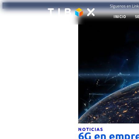
Síguenos en Link
INICIO
S
NOTICIAS
6G en empre