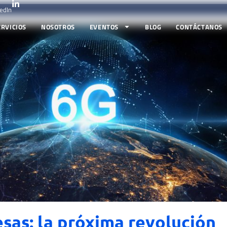
edIn
ERVICIOS
NOSOTROS
EVENTOS
BLOG
CONTÁCTANOS
sas: la próxima revolución