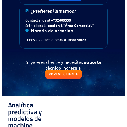
¿Prefieres llamarnos?
¿Buscas apoyo en tecnología
Contáctanos al
+752600330
para tu empresa?
Contáctanos
Selecciona la
opción 3 “Área Comercial.”
Horario de atención
Solicitud de contacto
Lunes a viernes de
8:30 a 18:00 horas.
IR AL FORMULARIO
Si ya eres cliente y necesitas
soporte
¿Prefieres llamarnos?
técnico
ingresa a:
Contáctanos al
+56 (75) 2600330
PORTAL CLIENTE
Selecciona la opción 3
“Área Comercial.”
Si ya eres cliente y necesitas
soporte
técnico
ingresa a:
Analítica
predictiva y
PORTAL CLIENTE
modelos de
machine