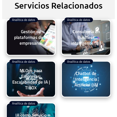
Servicios Relacionados
Analítica de datos
Analítica de datos
Gestión de
Consultoría en
plataformas de BI
Business
empresarial
Intelligence (BI)
Analítica de datos
Analítica de datos
MLOps para
Chatbot de
Empresas:
Inteligencia
Escalabilidad de IA |
Artificial (IA)
TIBOX
Analítica de datos
IA como Servicio