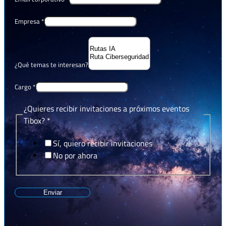
Empresa
*
¿Qué temas te interesan?
Cargo
*
¿Quieres recibir invitaciones a próximos eventos
Tibox?
*
Sí, quiero recibir invitaciones
No por ahora
Enviar