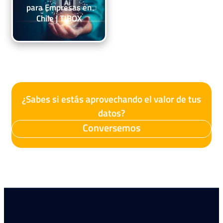
para Empresas en
Chile | TIBOX
¿Sabes si estás aprovechando el valor de tus
datos?
Conversemos