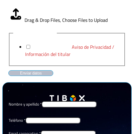
Carga CV
*
Drag & Drop Files,
Choose Files to Upload
Aviso de Privacidad
*
He leído y acepto el
Aviso de Privacidad /
Información del titular
Enviar datos
Nombre y apellido
*
Teléfono
*
Email corporativo
*