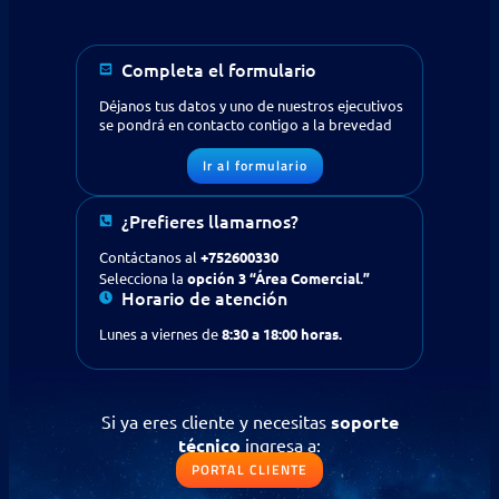
Completa el formulario
Déjanos tus datos y uno de nuestros ejecutivos
se pondrá en contacto contigo a la brevedad
Ir al formulario
¿Prefieres llamarnos?
¿Buscas apoyo en tecnología
Contáctanos al
+752600330
Selecciona la
opción 3 “Área Comercial.”
para tu empresa?
Contáctanos
Horario de atención
Lunes a viernes de
8:30 a 18:00 horas.
Solicitud de contacto
IR AL FORMULARIO
Si ya eres cliente y necesitas
soporte
técnico
ingresa a:
¿Prefieres llamarnos?
PORTAL CLIENTE
Contáctanos al
+56 (75) 2600330