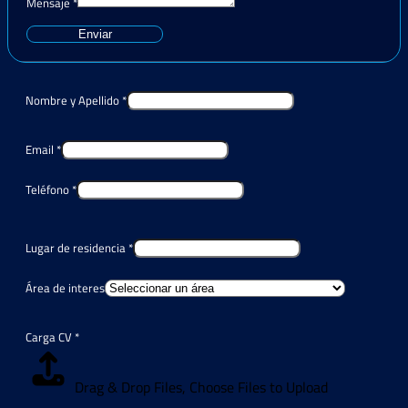
Mensaje
*
Enviar
Nombre y Apellido
*
Email
*
Teléfono
*
Lugar de residencia
*
Área de interes
Carga CV
*
Drag & Drop Files,
Choose Files to Upload