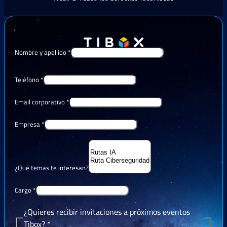
Nombre y apellido
*
Teléfono
*
Email corporativo
*
Empresa
*
¿Qué temas te interesan?
Cargo
*
¿Quieres recibir invitaciones a próximos eventos
Tibox?
*