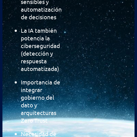
sensibles y
automatización
de decisiones
La IA también
potencia la
ciberseguridad
(detección y
respuesta
automatizada)
Importancia de
integrar
gobierno del
dato y
arquitecturas
Zero Trust
Necesidad de