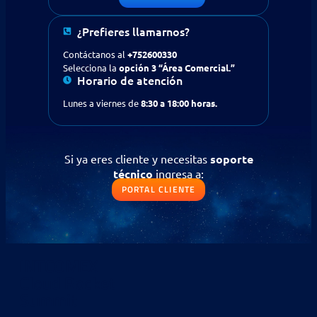
¿Buscas apoyo en tecnología
para tu empresa?
Contáctanos
¿Prefieres llamarnos?
Contáctanos al
+752600330
Solicitud de contacto
Selecciona la
opción 3 “Área Comercial.”
Horario de atención
IR AL FORMULARIO
Lunes a viernes de
8:30 a 18:00 horas.
¿Prefieres llamarnos?
Contáctanos al
+56 (75) 2600330
Si ya eres cliente y necesitas
soporte
Selecciona la opción 3
“Área Comercial.”
técnico
ingresa a:
PORTAL CLIENTE
Si ya eres cliente y necesitas
soporte
técnico
ingresa a:
PORTAL CLIENTE
INTCOMEX
Cloud Rocket
Summit