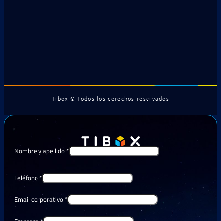
Tibox © Todos los derechos reservados
Nombre y apellido
*
Teléfono
*
Email corporativo
*
Empresa
*