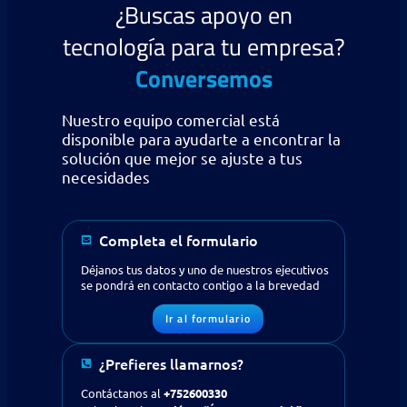
¿Buscas apoyo en
tecnología para tu empresa?
Conversemos
Nuestro equipo comercial está
disponible para ayudarte a encontrar la
solución que mejor se ajuste a tus
necesidades
Completa el formulario
Déjanos tus datos y uno de nuestros ejecutivos
se pondrá en contacto contigo a la brevedad
¿Buscas apoyo en tecnología
Ir al formulario
para tu empresa?
Contáctanos
¿Prefieres llamarnos?
Solicitud de contacto
Contáctanos al
+752600330