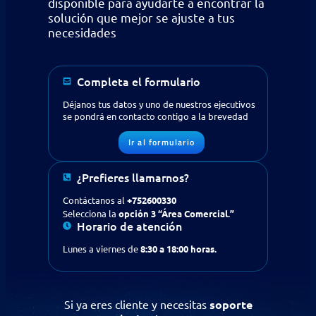
disponible para ayudarte a encontrar la
solución que mejor se ajuste a tus
necesidades
Completa el formulario
Déjanos tus datos y uno de nuestros ejecutivos
se pondrá en contacto contigo a la brevedad
Ir al formulario
¿Prefieres llamarnos?
¿Buscas apoyo en tecnología
Contáctanos al
+752600330
para tu empresa?
Contáctanos
Selecciona la
opción 3 “Área Comercial.”
Horario de atención
Solicitud de contacto
Lunes a viernes de
8:30 a 18:00 horas.
IR AL FORMULARIO
Si ya eres cliente y necesitas
soporte
¿Prefieres llamarnos?