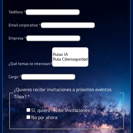
Teléfono
*
Email corporativo
*
Empresa
*
¿Qué temas te interesan?
Cargo
*
¿Quieres recibir invitaciones a próximos eventos
Tibox?
*
Sí, quiero recibir invitaciones
No por ahora