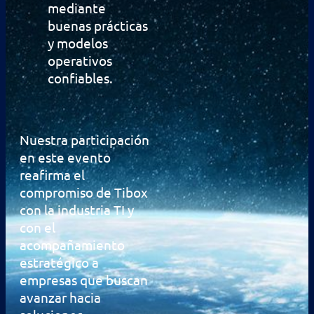
mediante
buenas prácticas
y modelos
operativos
confiables.
Nuestra participación
en este evento
reafirma el
compromiso de Tibox
con la industria TI y
con el
acompañamiento
estratégico a
empresas que buscan
avanzar hacia