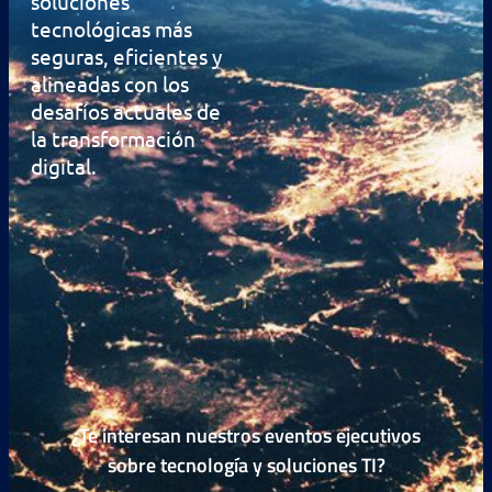
soluciones
tecnológicas más
seguras, eficientes y
alineadas con los
desafíos actuales de
la transformación
digital.
¿Te interesan nuestros eventos ejecutivos
sobre tecnología y soluciones TI?