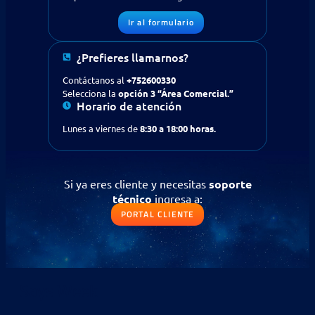
¿Buscas apoyo en tecnología
para tu empresa?
Contáctanos
Ir al formulario
¿Prefieres llamarnos?
Solicitud de contacto
Contáctanos al
+752600330
IR AL FORMULARIO
Selecciona la
opción 3 “Área Comercial.”
Horario de atención
¿Prefieres llamarnos?
Lunes a viernes de
8:30 a 18:00 horas.
Contáctanos al
+56 (75) 2600330
Selecciona la opción 3
“Área Comercial.”
Si ya eres cliente y necesitas
soporte
técnico
ingresa a:
Si ya eres cliente y necesitas
soporte
PORTAL CLIENTE
técnico
ingresa a:
PORTAL CLIENTE
Says Week