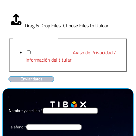
Carga CV
*
Drag & Drop Files,
Choose Files to Upload
Aviso de Privacidad
*
He leído y acepto el
Aviso de Privacidad /
Información del titular
Enviar datos
Nombre y apellido
*
Teléfono
*