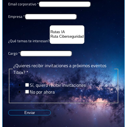
Email corporativo
*
Empresa
*
¿Qué temas te interesan?
Cargo
*
¿Quieres recibir invitaciones a próximos eventos
Tibox?
*
Sí, quiero recibir invitaciones
No por ahora
Enviar