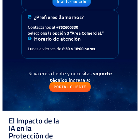
Ir al formulario
¿Prefieres llamarnos?
Contáctanos al
+752600330
Selecciona la
opción 3 “Área Comercial.”
Horario de atención
Lunes a viernes de
8:30 a 18:00 horas.
Si ya eres cliente y necesitas
soporte
técnico
ingresa a:
¿Buscas apoyo en tecnología
PORTAL CLIENTE
para tu empresa?
Contáctanos
Solicitud de contacto
El Impacto de la
IR AL FORMULARIO
IA en la
Protección de