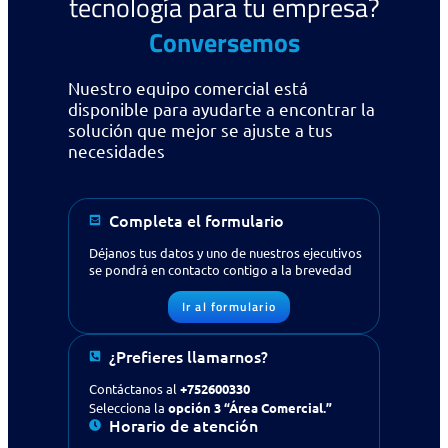
tecnología para tu empresa?
Conversemos
Nuestro equipo comercial está
disponible para ayudarte a encontrar la
solución que mejor se ajuste a tus
necesidades
Completa el formulario
Déjanos tus datos y uno de nuestros ejecutivos
¿Buscas apoyo en tecnología
se pondrá en contacto contigo a la brevedad
para tu empresa?
Contáctanos
Ir al formulario
¿Prefieres llamarnos?
Solicitud de contacto
IR AL FORMULARIO
Contáctanos al
+752600330
Selecciona la
opción 3 “Área Comercial.”
Horario de atención