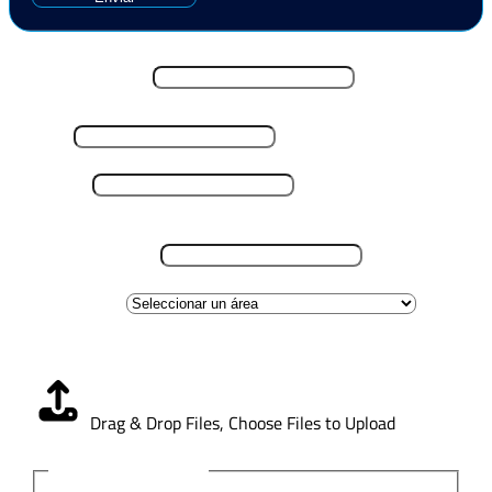
Nombre y Apellido
*
Email
*
Teléfono
*
Lugar de residencia
*
Área de interes
Carga CV
*
Drag & Drop Files,
Choose Files to Upload
Aviso de Privacidad
*