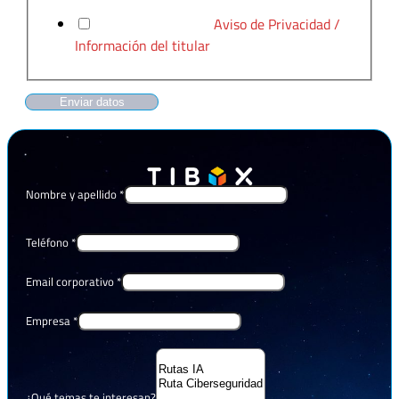
He leído y acepto el
Aviso de Privacidad /
Información del titular
Enviar datos
Nombre y apellido
*
Teléfono
*
Email corporativo
*
Empresa
*
¿Qué temas te interesan?