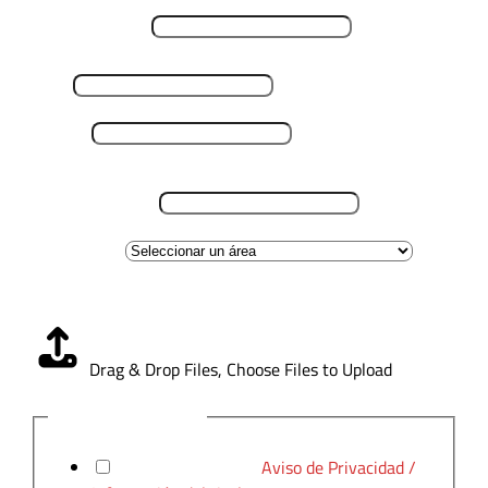
Nombre y Apellido
*
Email
*
Teléfono
*
Lugar de residencia
*
Área de interes
Carga CV
*
Drag & Drop Files,
Choose Files to Upload
Aviso de Privacidad
*
He leído y acepto el
Aviso de Privacidad /