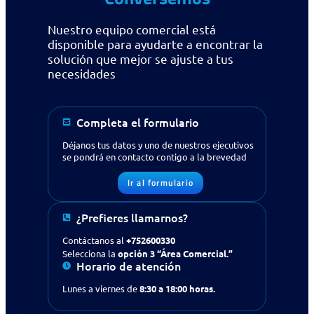
Solicitud de contacto
Nuestro equipo comercial está
IR AL FORMULARIO
disponible para ayudarte a encontrar la
solución que mejor se ajuste a tus
necesidades
¿Prefieres llamarnos?
Contáctanos al
+56 (75) 2600330
Selecciona la opción 3
“Área Comercial.”
Completa el formulario
Déjanos tus datos y uno de nuestros ejecutivos
Si ya eres cliente y necesitas
soporte
se pondrá en contacto contigo a la brevedad
técnico
ingresa a:
Ir al formulario
PORTAL CLIENTE
¿Prefieres llamarnos?
Contáctanos al
+752600330
Selecciona la
opción 3 “Área Comercial.”
Horario de atención
Lunes a viernes de
8:30 a 18:00 horas.
Contáctanos