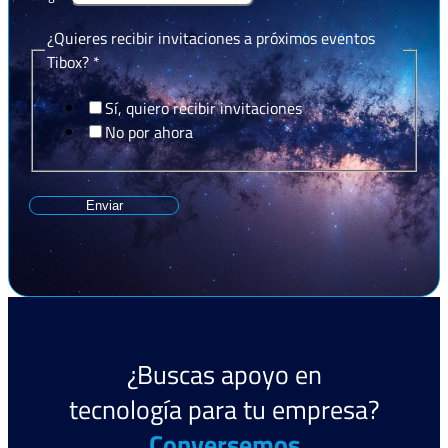
¿Quieres recibir invitaciones a próximos eventos
Tibox?
*
Sí, quiero recibir invitaciones
No por ahora
Enviar
¿Buscas apoyo en
¿Buscas apoyo en tecnología
tecnología para tu empresa?
para tu empresa?
Contáctanos
Conversemos