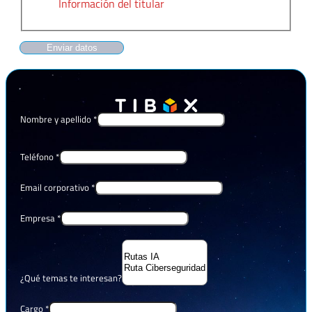
Información del titular
Enviar datos
Nombre y apellido
*
Teléfono
*
Email corporativo
*
Empresa
*
¿Qué temas te interesan?
Cargo
*