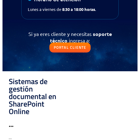
Solicitud de contacto
Lunes a viernes de
8:30 a 18:00 horas.
IR AL FORMULARIO
Si ya eres cliente y necesitas
soporte
¿Prefieres llamarnos?
técnico
ingresa a:
Contáctanos al
+56 (75) 2600330
PORTAL CLIENTE
Selecciona la opción 3
“Área Comercial.”
Si ya eres cliente y necesitas
soporte
técnico
ingresa a:
Sistemas de
gestión
PORTAL CLIENTE
documental en
SharePoint
Online
…
Contáctanos
…