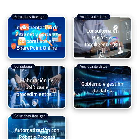
Soluciones inteligen
Analítica de datos
Implementación de
Consultoría en
intranet y portales
Business
corporativos en
Intelligence (BI)
SharePoint Online
Consultoria
Analítica de datos
Elaboración de
Gobierno y gestión
políticas y
de datos
procedimientos TI
Soluciones inteligen
Automatización con
Robotic Process