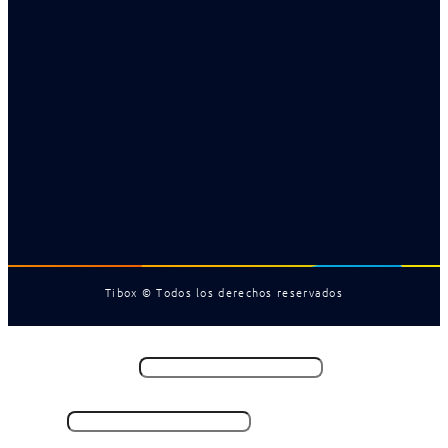
Tibox © Todos los derechos reservados
Nombre y Apellido
*
Email
*