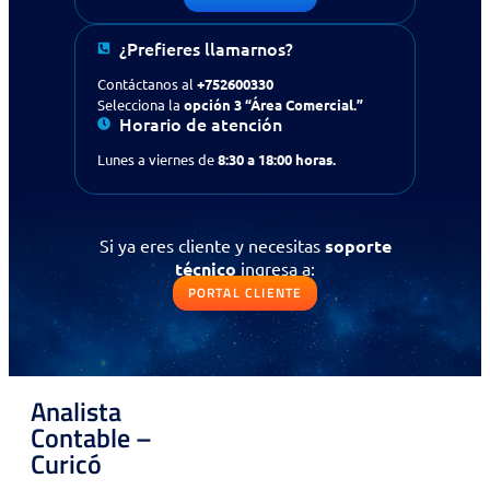
¿Buscas apoyo en tecnología
para tu empresa?
Contáctanos
¿Prefieres llamarnos?
Contáctanos al
+752600330
Solicitud de contacto
Selecciona la
opción 3 “Área Comercial.”
Horario de atención
IR AL FORMULARIO
Lunes a viernes de
8:30 a 18:00 horas.
¿Prefieres llamarnos?
Contáctanos al
+56 (75) 2600330
Si ya eres cliente y necesitas
soporte
Selecciona la opción 3
“Área Comercial.”
técnico
ingresa a:
PORTAL CLIENTE
Si ya eres cliente y necesitas
soporte
técnico
ingresa a:
PORTAL CLIENTE
Analista
Contable –
Curicó