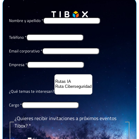
Nombre y apellido
*
Teléfono
*
Email corporativo
*
Empresa
*
¿Qué temas te interesan?
Cargo
*
¿Quieres recibir invitaciones a próximos eventos
Tibox?
*