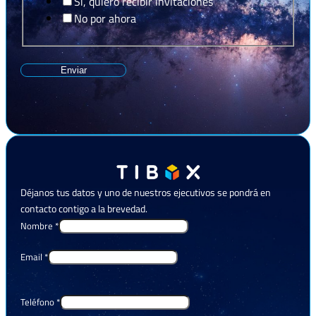
Sí, quiero recibir invitaciones
No por ahora
Enviar
Déjanos tus datos y uno de nuestros ejecutivos se pondrá en
contacto contigo a la brevedad.
Rut
Nombre
*
¿Cómo
servicios?
Email
*
Teléfono
*