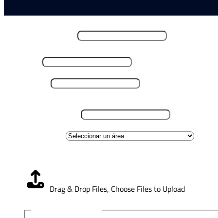
Nombre y Apellido
*
Email
*
Teléfono
*
Lugar de residencia
*
Área de interes
Carga CV
*
Drag & Drop Files,
Choose Files to Upload
Aviso de Privacidad
*