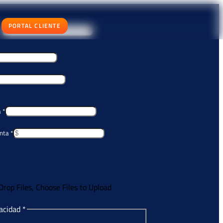
PORTAL CLIENTE
*
a
*
enta
*
Drop Files,
Choose Files to Upload
vacidad
*