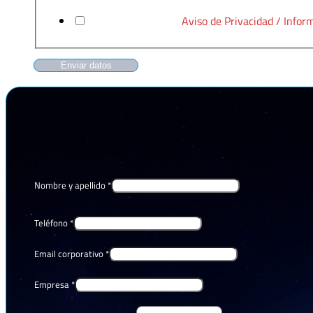
He leído y acepto el
Aviso de Privacidad / Inform
Enviar datos
Nombre y apellido
*
Teléfono
*
Email corporativo
*
Empresa
*