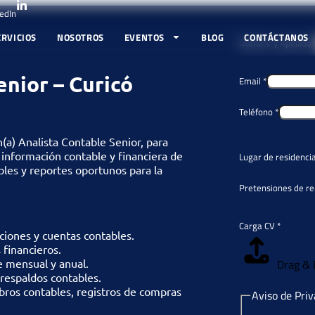
edIn
ERVICIOS
NOSOTROS
EVENTOS
BLOG
CONTÁCTANOS
Nombre y Apellido
enior – Curicó
Email
*
Teléfono
*
(a) Analista Contable Senior, para
la información contable y financiera de
Lugar de residenci
bles y reportes oportunos para la
Pretensiones de r
Carga CV
*
cciones y cuentas contables.
 financieros.
e mensual y anual.
Drag & 
 respaldos contables.
ibros contables, registros de compras
Aviso de Pri