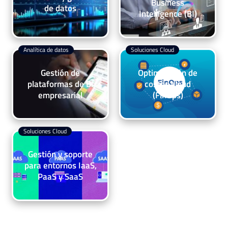
Business
de datos
Intelligence (BI)
Analítica de datos
Soluciones Cloud
Gestión de
Optimización de
plataformas de BI
costos cloud
empresarial
(FinOps)
Soluciones Cloud
Gestión y soporte
para entornos IaaS,
PaaS y SaaS