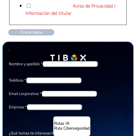
He leído y acepto el
Aviso de Privacidad /
Información del titular
Enviar datos
Nombre y apellido
*
Teléfono
*
Email corporativo
*
Empresa
*
¿Qué temas te interesan?