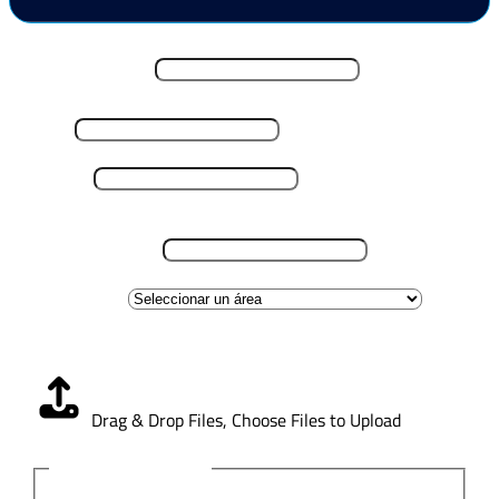
Nombre y Apellido
*
Email
*
Teléfono
*
Lugar de residencia
*
Área de interes
Carga CV
*
Drag & Drop Files,
Choose Files to Upload
Aviso de Privacidad
*