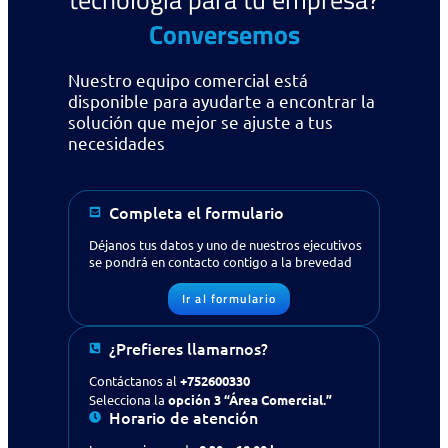
Conversemos
Nuestro equipo comercial está
disponible para ayudarte a encontrar la
solución que mejor se ajuste a tus
necesidades
Completa el formulario
Déjanos tus datos y uno de nuestros ejecutivos
se pondrá en contacto contigo a la brevedad
Ir al formulario
¿Buscas apoyo en tecnología
para tu empresa?
Contáctanos
¿Prefieres llamarnos?
Contáctanos al
+752600330
Solicitud de contacto
Selecciona la
opción 3 “Área Comercial.”
Horario de atención
IR AL FORMULARIO