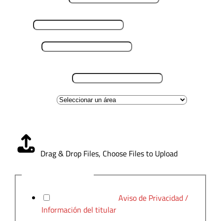
Email
*
Teléfono
*
Lugar de residencia
*
Área de interes
Carga CV
*
Drag & Drop Files,
Choose Files to Upload
Aviso de Privacidad
*
He leído y acepto el
Aviso de Privacidad /
Información del titular