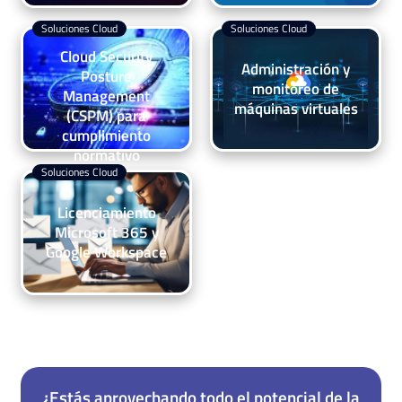
Soluciones Cloud
Soluciones Cloud
Cloud Security
Administración y
Posture
monitoreo de
Management
máquinas virtuales
(CSPM) para
cumplimiento
normativo
Soluciones Cloud
Licenciamiento
Microsoft 365 y
Google Workspace
¿Estás aprovechando todo el potencial de la