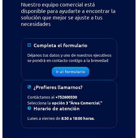
Nuestro equipo comercial está
disponible para ayudarte a encontrar la
solución que mejor se ajuste a tus
necesidades
Completa el formulario
Déjanos tus datos y uno de nuestros ejecutivos
se pondrá en contacto contigo a la brevedad
Ir al formulario
¿Buscas apoyo en tecnología
¿Prefieres llamarnos?
para tu empresa?
Contáctanos
Contáctanos al
+752600330
Selecciona la
opción 3 “Área Comercial.”
Horario de atención
Solicitud de contacto
Lunes a viernes de
8:30 a 18:00 horas.
IR AL FORMULARIO