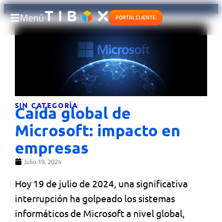
Menú
PORTAL CLIENTE
SIN CATEGORÍA
Caída global de
Microsoft: impacto en
empresas
Julio 19, 2024
Hoy 19 de julio de 2024, una significativa
interrupción ha golpeado los sistemas
informáticos de Microsoft a nivel global,