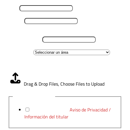
Email
*
Teléfono
*
Lugar de residencia
*
Área de interes
Carga CV
*
Drag & Drop Files,
Choose Files to Upload
Aviso de Privacidad
*
He leído y acepto el
Aviso de Privacidad /
Información del titular