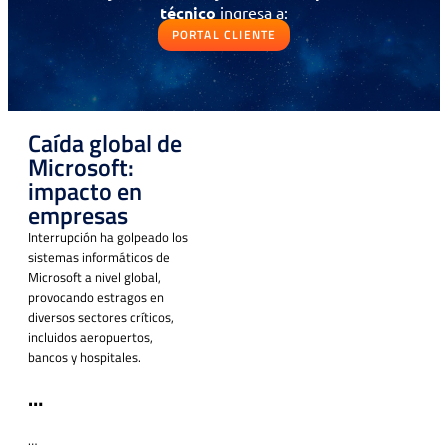
técnico
ingresa a:
Solicitud de contacto
PORTAL CLIENTE
IR AL FORMULARIO
¿Prefieres llamarnos?
Caída global de
Contáctanos al
+56 (75) 2600330
Microsoft:
Selecciona la opción 3
“Área Comercial.”
impacto en
empresas
Si ya eres cliente y necesitas
soporte
Interrupción ha golpeado los
técnico
ingresa a:
sistemas informáticos de
Microsoft a nivel global,
PORTAL CLIENTE
provocando estragos en
diversos sectores críticos,
incluidos aeropuertos,
bancos y hospitales.
…
Contáctanos
…