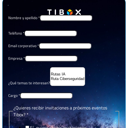
Nombre y apellido
*
Teléfono
*
Email corporativo
*
Empresa
*
¿Qué temas te interesan?
Cargo
*
¿Quieres recibir invitaciones a próximos eventos
Tibox?
*
Sí, quiero recibir invitaciones