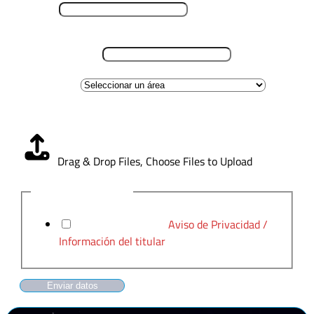
Teléfono
*
Lugar de residencia
*
Área de interes
Carga CV
*
Drag & Drop Files,
Choose Files to Upload
Aviso de Privacidad
*
He leído y acepto el
Aviso de Privacidad /
Información del titular
Enviar datos