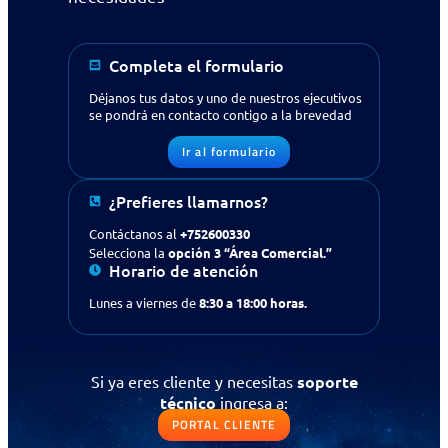
Completa el formulario
Déjanos tus datos y uno de nuestros ejecutivos
se pondrá en contacto contigo a la brevedad
Ir al formulario
¿Prefieres llamarnos?
Contáctanos al
+752600330
Selecciona la
opción 3 “Área Comercial.”
Horario de atención
Lunes a viernes de
8:30 a 18:00 horas.
¿Buscas apoyo en tecnología
Si ya eres cliente y necesitas
soporte
para tu empresa?
Contáctanos
técnico
ingresa a:
PORTAL CLIENTE
Solicitud de contacto