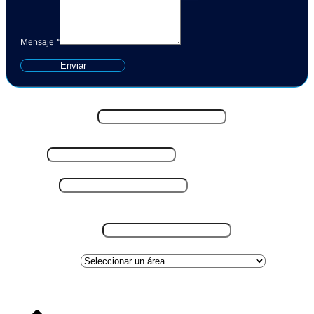
Mensaje
*
Enviar
Nombre y Apellido
*
Email
*
Teléfono
*
Lugar de residencia
*
Área de interes
Carga CV
*