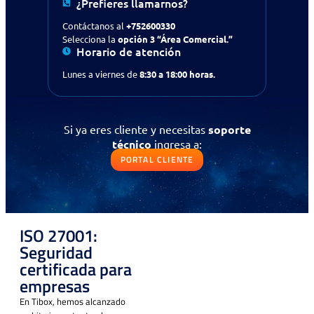
¿Prefieres llamarnos?
Contáctanos al
+752600330
Selecciona la
opción 3 “Área Comercial.”
Horario de atención
Lunes a viernes de
8:30 a 18:00 horas.
¿Buscas apoyo en tecnología
Si ya eres cliente y necesitas
soporte
para tu empresa?
Contáctanos
técnico
ingresa a:
PORTAL CLIENTE
Solicitud de contacto
IR AL FORMULARIO
ISO 27001:
Seguridad
¿Prefieres llamarnos?
certificada para
Contáctanos al
+56 (75) 2600330
empresas
Selecciona la opción 3
“Área Comercial.”
En Tibox, hemos alcanzado