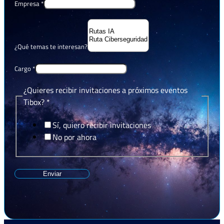
Empresa
*
¿Qué temas te interesan?
Cargo
*
¿Quieres recibir invitaciones a próximos eventos
Tibox?
*
Sí, quiero recibir invitaciones
No por ahora
Enviar