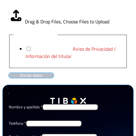
Carga CV
*
Drag & Drop Files,
Choose Files to Upload
Aviso de Privacidad
*
He leído y acepto el
Aviso de Privacidad /
Información del titular
Enviar datos
Nombre y apellido
*
Teléfono
*