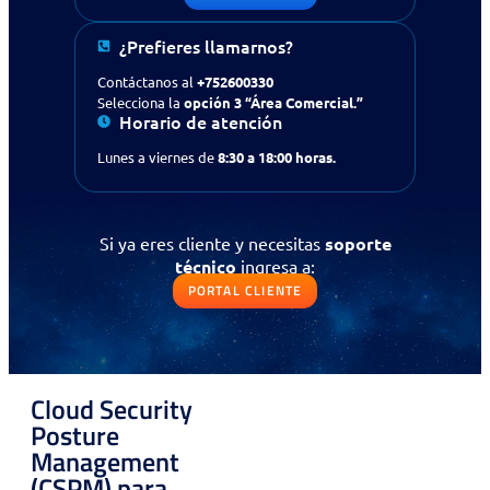
¿Prefieres llamarnos?
¿Buscas apoyo en tecnología
Contáctanos al
+752600330
Selecciona la
opción 3 “Área Comercial.”
para tu empresa?
Contáctanos
Horario de atención
Lunes a viernes de
8:30 a 18:00 horas.
Solicitud de contacto
IR AL FORMULARIO
Si ya eres cliente y necesitas
soporte
técnico
ingresa a:
¿Prefieres llamarnos?
PORTAL CLIENTE
Contáctanos al
+56 (75) 2600330
Selecciona la opción 3
“Área Comercial.”
Si ya eres cliente y necesitas
soporte
Cloud Security
técnico
ingresa a:
Posture
Management
PORTAL CLIENTE
(CSPM) para