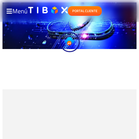
Menú
PORTAL CLIENTE
Cloud Security Posture
Management (CSPM) para
cumplimiento normativo