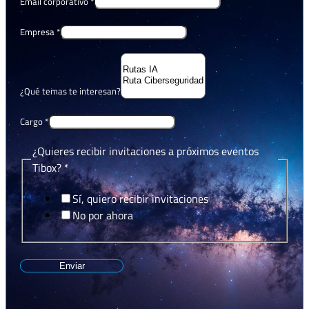
Email corporativo
*
Empresa
*
¿Qué temas te interesan?
Cargo
*
¿Quieres recibir invitaciones a próximos eventos
Tibox?
*
Sí, quiero recibir invitaciones
No por ahora
Enviar