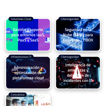
Soluciones Cloud
Ciberseguridad
Gestión y soporte
Seguridad en la
para entornos IaaS,
Nube (SASE) para
PaaS y SaaS
Empresas | TIBOX
Infraestructura TI
Ciberseguridad
Inteligencia de
Administración y
amenazas y
optimización de
detección de
plataformas cloud
incidentes con IA
Consultoria
Gestión de riesgos